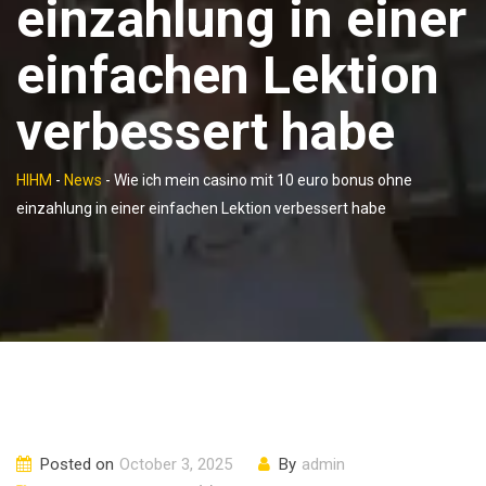
einzahlung in einer
einfachen Lektion
verbessert habe
HIHM
-
News
-
Wie ich mein casino mit 10 euro bonus ohne
einzahlung in einer einfachen Lektion verbessert habe
Posted on
October 3, 2025
By
admin