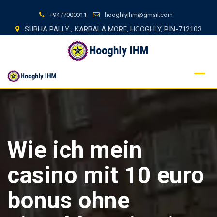
Skip
+9477000011
hooghlyihm@gmail.com
to
SUBHA PALLY , KARBALA MORE, HOOGHLY, PIN-712103
content
Wie ich mein
casino mit 10 euro
bonus ohne