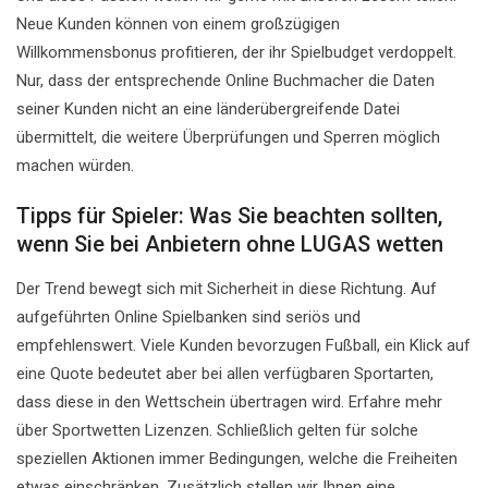
Neue Kunden können von einem großzügigen
Willkommensbonus profitieren, der ihr Spielbudget verdoppelt.
Nur, dass der entsprechende Online Buchmacher die Daten
seiner Kunden nicht an eine länderübergreifende Datei
übermittelt, die weitere Überprüfungen und Sperren möglich
machen würden.
Tipps für Spieler: Was Sie beachten sollten,
wenn Sie bei Anbietern ohne LUGAS wetten
Der Trend bewegt sich mit Sicherheit in diese Richtung. Auf
aufgeführten Online Spielbanken sind seriös und
empfehlenswert. Viele Kunden bevorzugen Fußball, ein Klick auf
eine Quote bedeutet aber bei allen verfügbaren Sportarten,
dass diese in den Wettschein übertragen wird. Erfahre mehr
über Sportwetten Lizenzen. Schließlich gelten für solche
speziellen Aktionen immer Bedingungen, welche die Freiheiten
etwas einschränken. Zusätzlich stellen wir Ihnen eine