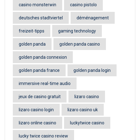
casino monsterwin
casino pistolo
deutsches stadtviertel
déménagement
freizeit-tipps
gaming technology
golden panda
golden panda casino
golden panda connexion
golden panda france
golden panda login
immersive real-time audio
jeux de casino gratuit
lizaro casino
lizaro casino login
lizaro casino uk
lizaro online casino
luckytwice casino
lucky twice casino review