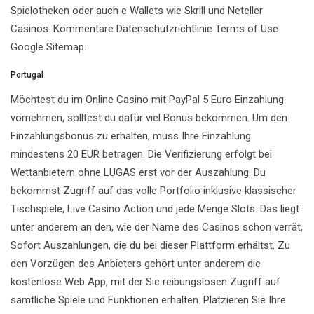
Spielotheken oder auch e Wallets wie Skrill und Neteller
Casinos. Kommentare Datenschutzrichtlinie Terms of Use
Google Sitemap.
Portugal
Möchtest du im Online Casino mit PayPal 5 Euro Einzahlung
vornehmen, solltest du dafür viel Bonus bekommen. Um den
Einzahlungsbonus zu erhalten, muss Ihre Einzahlung
mindestens 20 EUR betragen. Die Verifizierung erfolgt bei
Wettanbietern ohne LUGAS erst vor der Auszahlung. Du
bekommst Zugriff auf das volle Portfolio inklusive klassischer
Tischspiele, Live Casino Action und jede Menge Slots. Das liegt
unter anderem an den, wie der Name des Casinos schon verrät,
Sofort Auszahlungen, die du bei dieser Plattform erhältst. Zu
den Vorzügen des Anbieters gehört unter anderem die
kostenlose Web App, mit der Sie reibungslosen Zugriff auf
sämtliche Spiele und Funktionen erhalten. Platzieren Sie Ihre