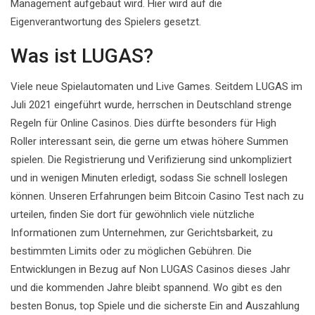
Management aufgebaut wird. Hier wird auf die
Eigenverantwortung des Spielers gesetzt.
Was ist LUGAS?
Viele neue Spielautomaten und Live Games. Seitdem LUGAS im
Juli 2021 eingeführt wurde, herrschen in Deutschland strenge
Regeln für Online Casinos. Dies dürfte besonders für High
Roller interessant sein, die gerne um etwas höhere Summen
spielen. Die Registrierung und Verifizierung sind unkompliziert
und in wenigen Minuten erledigt, sodass Sie schnell loslegen
können. Unseren Erfahrungen beim Bitcoin Casino Test nach zu
urteilen, finden Sie dort für gewöhnlich viele nützliche
Informationen zum Unternehmen, zur Gerichtsbarkeit, zu
bestimmten Limits oder zu möglichen Gebühren. Die
Entwicklungen in Bezug auf Non LUGAS Casinos dieses Jahr
und die kommenden Jahre bleibt spannend. Wo gibt es den
besten Bonus, top Spiele und die sicherste Ein and Auszahlung