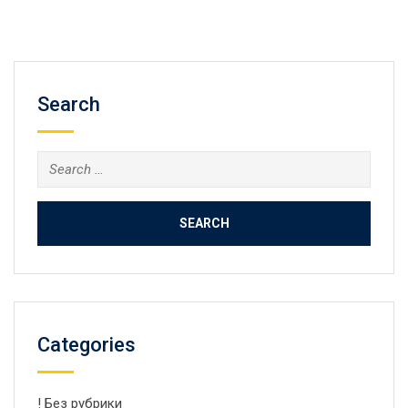
Search
Search
for:
Categories
! Без рубрики