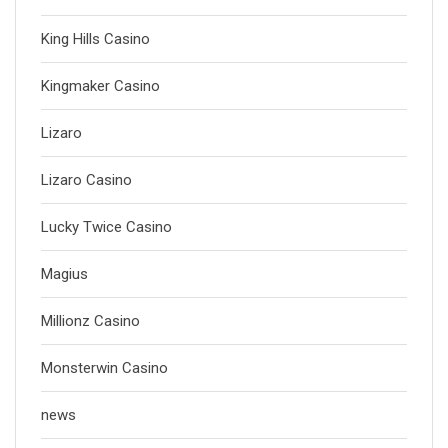
King Hills Casino
Kingmaker Casino
Lizaro
Lizaro Casino
Lucky Twice Casino
Magius
Millionz Casino
Monsterwin Casino
news