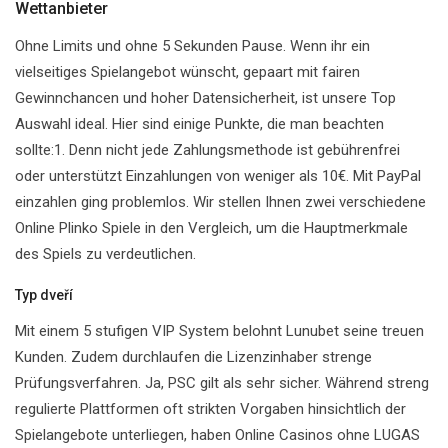
Wettanbieter
Ohne Limits und ohne 5 Sekunden Pause. Wenn ihr ein
vielseitiges Spielangebot wünscht, gepaart mit fairen
Gewinnchancen und hoher Datensicherheit, ist unsere Top
Auswahl ideal. Hier sind einige Punkte, die man beachten
sollte:1. Denn nicht jede Zahlungsmethode ist gebührenfrei
oder unterstützt Einzahlungen von weniger als 10€. Mit PayPal
einzahlen ging problemlos. Wir stellen Ihnen zwei verschiedene
Online Plinko Spiele in den Vergleich, um die Hauptmerkmale
des Spiels zu verdeutlichen.
Typ dveří
Mit einem 5 stufigen VIP System belohnt Lunubet seine treuen
Kunden. Zudem durchlaufen die Lizenzinhaber strenge
Prüfungsverfahren. Ja, PSC gilt als sehr sicher. Während streng
regulierte Plattformen oft strikten Vorgaben hinsichtlich der
Spielangebote unterliegen, haben Online Casinos ohne LUGAS