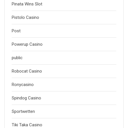
Pinata Wins Slot
Pistolo Casino
Post
Powerup Casino
public
Robocat Casino
Ronycasino
Spindog Casino
Sportwetten
Tiki Taka Casino