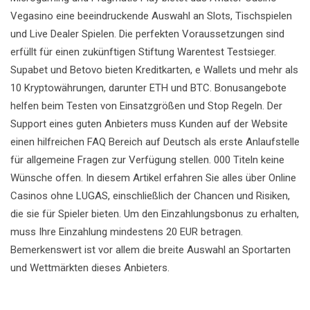
Vegasino eine beeindruckende Auswahl an Slots, Tischspielen
und Live Dealer Spielen. Die perfekten Voraussetzungen sind
erfüllt für einen zukünftigen Stiftung Warentest Testsieger.
Supabet und Betovo bieten Kreditkarten, e Wallets und mehr als
10 Kryptowährungen, darunter ETH und BTC. Bonusangebote
helfen beim Testen von Einsatzgrößen und Stop Regeln. Der
Support eines guten Anbieters muss Kunden auf der Website
einen hilfreichen FAQ Bereich auf Deutsch als erste Anlaufstelle
für allgemeine Fragen zur Verfügung stellen. 000 Titeln keine
Wünsche offen. In diesem Artikel erfahren Sie alles über Online
Casinos ohne LUGAS, einschließlich der Chancen und Risiken,
die sie für Spieler bieten. Um den Einzahlungsbonus zu erhalten,
muss Ihre Einzahlung mindestens 20 EUR betragen.
Bemerkenswert ist vor allem die breite Auswahl an Sportarten
und Wettmärkten dieses Anbieters.