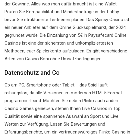
der Gewinne. Alles was man dafür braucht ist eine Wallet.
Prüfen Sie Kompatibilität und Mindestbeträge in der Lobby,
bevor Sie strukturierte Testserien planen. Das Spinsy Casino ist
ein neuer Anbieter auf dem Online Glücksspielmarkt, der 2024
gegründet wurde. Die Einzahlung von 5€ in Paysafecard Online
Casinos ist eine der sichersten und unkompliziertesten
Methoden, euer Spielerkonto aufzuladen. Es gibt verschiedene
Arten von Casino Boni ohne Umsatzbedingungen.
Datenschutz and Co
Ob am PC, Smartphone oder Tablet – das Spiel läuft
reibungslos, da alle Versionen im modernen HTML5 Format
programmiert sind. Möchten Sie neben Plinko auch andere
Casino Games genießen, stehen Ihnen Live Casinos in Top
Qualität sowie eine spannende Auswahl an Sport und Live
Wetten zur Verfügung. Lesen Sie Bewertungen und
Erfahrungsberichte, um ein vertrauenswürdiges Plinko Casino in