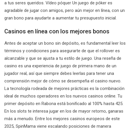
a tus seres queridos. Vídeo póquer Un juego de póker es
agradable de jugar con amigos, pero aún mejor en línea, con un
gran bono para ayudarte a aumentar tu presupuesto inicial.
Casinos en línea con los mejores bonos
Antes de aceptar un bono sin depósito, es fundamental leer los
términos y condiciones para asegurarte de que el rollover es
alcanzable y que se ajusta a tu estilo de juego. Una reseña de
casino es una experiencia de juego de primera mano de un
jugador real, así que siempre debes leerlas para tener una
comprensión mejor de cómo se desempeña el casino nuevo.
La tecnología rodeada de mejores prácticas es la combinación
ideal de muchos operadores en los nuevos casinos online. Tu
primer depósito en Rabona está bonificado al 100% hasta 425.
En los slots te interesa jugar en los de mayor retorno, ganaras
más a menudo. Entre los mejores casinos europeos de este
2025, SpinMama viene escalando posiciones de manera