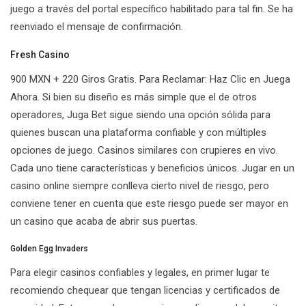
juego a través del portal específico habilitado para tal fin. Se ha
reenviado el mensaje de confirmación.
Fresh Casino
900 MXN + 220 Giros Gratis. Para Reclamar: Haz Clic en Juega
Ahora. Si bien su diseño es más simple que el de otros
operadores, Juga Bet sigue siendo una opción sólida para
quienes buscan una plataforma confiable y con múltiples
opciones de juego. Casinos similares con crupieres en vivo.
Cada uno tiene características y beneficios únicos. Jugar en un
casino online siempre conlleva cierto nivel de riesgo, pero
conviene tener en cuenta que este riesgo puede ser mayor en
un casino que acaba de abrir sus puertas.
Golden Egg Invaders
Para elegir casinos confiables y legales, en primer lugar te
recomiendo chequear que tengan licencias y certificados de