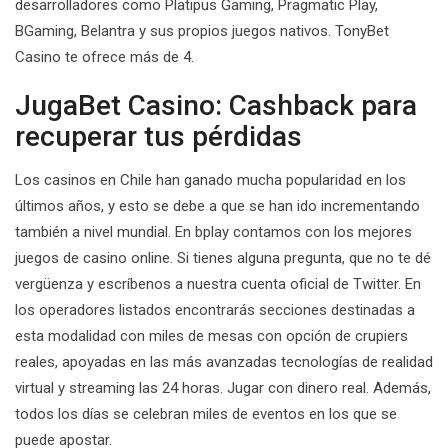
desarrolladores como Platipus Gaming, Pragmatic Play,
BGaming, Belantra y sus propios juegos nativos. TonyBet
Casino te ofrece más de 4.
JugaBet Casino: Cashback para
recuperar tus pérdidas
Los casinos en Chile han ganado mucha popularidad en los
últimos años, y esto se debe a que se han ido incrementando
también a nivel mundial. En bplay contamos con los mejores
juegos de casino online. Si tienes alguna pregunta, que no te dé
vergüenza y escríbenos a nuestra cuenta oficial de Twitter. En
los operadores listados encontrarás secciones destinadas a
esta modalidad con miles de mesas con opción de crupiers
reales, apoyadas en las más avanzadas tecnologías de realidad
virtual y streaming las 24 horas. Jugar con dinero real. Además,
todos los días se celebran miles de eventos en los que se
puede apostar.