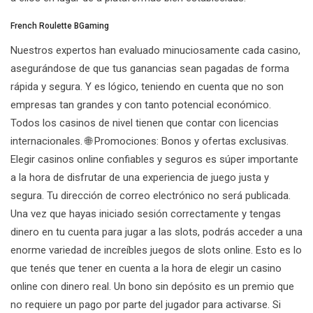
French Roulette BGaming
Nuestros expertos han evaluado minuciosamente cada casino,
asegurándose de que tus ganancias sean pagadas de forma
rápida y segura. Y es lógico, teniendo en cuenta que no son
empresas tan grandes y con tanto potencial económico.
Todos los casinos de nivel tienen que contar con licencias
internacionales. 🌐 Promociones: Bonos y ofertas exclusivas.
Elegir casinos online confiables y seguros es súper importante
a la hora de disfrutar de una experiencia de juego justa y
segura. Tu dirección de correo electrónico no será publicada.
Una vez que hayas iniciado sesión correctamente y tengas
dinero en tu cuenta para jugar a las slots, podrás acceder a una
enorme variedad de increíbles juegos de slots online. Esto es lo
que tenés que tener en cuenta a la hora de elegir un casino
online con dinero real. Un bono sin depósito es un premio que
no requiere un pago por parte del jugador para activarse. Si