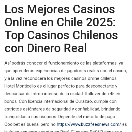
Los Mejores Casinos
Online en Chile 2025:
Top Casinos Chilenos
con Dinero Real
Así podrás conocer el funcionamiento de las plataformas, ya
que aprenderás experiencias de jugadores reales con el casino,
y a la vez reconocerá los mejores casinos online chilenos.
Hotel Monticello es el lugar perfecto para desconectarte y
descansar del ritmo intenso de la ciudad. Rollover de x45 en
bonos. Con licencia internacional de Curazao, cumple con
estrictos estándares de seguridad y confiabilidad, brindando
tranquilidad a sus usuarios. Depende del método de pago.
Coolbet es buena, pero no
https://www.buzzfeednews.com/
es