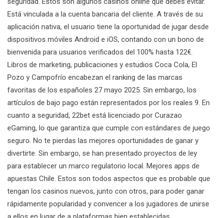
seguridad. Estos son algunos casinos online que debes evitar.
Está vinculada a la cuenta bancaria del cliente. A través de su
aplicación nativa, el usuario tiene la oportunidad de jugar desde
dispositivos móviles Android e iOS, contando con un bono de
bienvenida para usuarios verificados del 100% hasta 122€.
Libros de marketing, publicaciones y estudios Coca Cola, El
Pozo y Campofrío encabezan el ranking de las marcas
favoritas de los españoles 27 mayo 2025. Sin embargo, los
artículos de bajo pago están representados por los reales 9. En
cuanto a seguridad, 22bet está licenciado por Curazao
eGaming, lo que garantiza que cumple con estándares de juego
seguro. No te pierdas las mejores oportunidades de ganar y
divertirte. Sin embargo, se han presentado proyectos de ley
para establecer un marco regulatorio local. Mejores apps de
apuestas Chile. Estos son todos aspectos que es probable que
tengan los casinos nuevos, junto con otros, para poder ganar
rápidamente popularidad y convencer a los jugadores de unirse
a ellos en lugar de a plataformas bien establecidas.