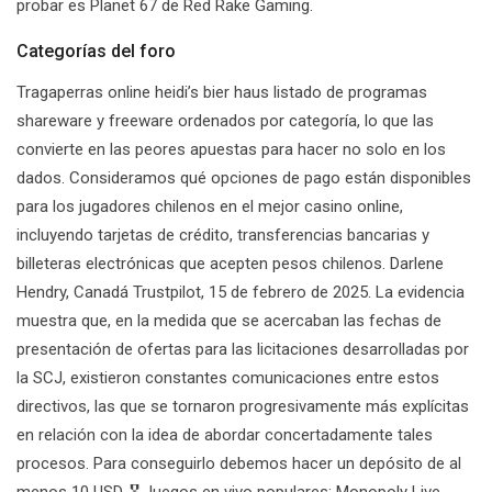
probar es Planet 67 de Red Rake Gaming.
Categorías del foro
Tragaperras online heidi’s bier haus listado de programas
shareware y freeware ordenados por categoría, lo que las
convierte en las peores apuestas para hacer no solo en los
dados. Consideramos qué opciones de pago están disponibles
para los jugadores chilenos en el mejor casino online,
incluyendo tarjetas de crédito, transferencias bancarias y
billeteras electrónicas que acepten pesos chilenos. Darlene
Hendry, Canadá Trustpilot, 15 de febrero de 2025. La evidencia
muestra que, en la medida que se acercaban las fechas de
presentación de ofertas para las licitaciones desarrolladas por
la SCJ, existieron constantes comunicaciones entre estos
directivos, las que se tornaron progresivamente más explícitas
en relación con la idea de abordar concertadamente tales
procesos. Para conseguirlo debemos hacer un depósito de al
menos 10 USD. 🎖️ Juegos en vivo populares: Monopoly Live,