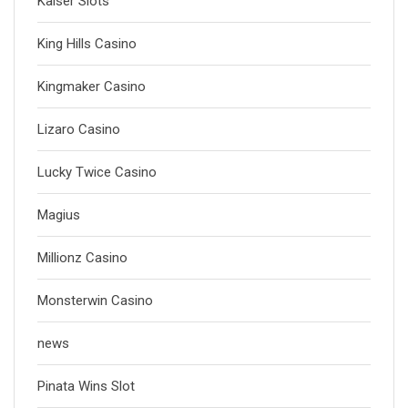
Kaiser Slots
King Hills Casino
Kingmaker Casino
Lizaro Casino
Lucky Twice Casino
Magius
Millionz Casino
Monsterwin Casino
news
Pinata Wins Slot