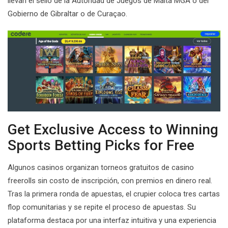
llevan el sello de la Autoridad de Juegos de Malta MGA o del
Gobierno de Gibraltar o de Curaçao.
Get Exclusive Access to Winning
Sports Betting Picks for Free
Algunos casinos organizan torneos gratuitos de casino
freerolls sin costo de inscripción, con premios en dinero real.
Tras la primera ronda de apuestas, el crupier coloca tres cartas
flop comunitarias y se repite el proceso de apuestas. Su
plataforma destaca por una interfaz intuitiva y una experiencia