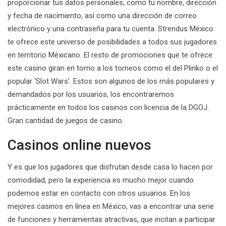
proporcionar tus datos personales, como tu nombre, dirección
y fecha de nacimiento, así como una dirección de correo
electrónico y una contraseña para tu cuenta. Strendus México
te ofrece este universo de posibilidades a todos sus jugadores
en territorio Méxicano. El resto de promociones que te ofrece
este casino giran en torno a los torneos como el del Plinko o el
popular ‘Slot Wars’. Estos son algunos de los más populares y
demandados por los usuarios, los encontraremos
prácticamente en todos los casinos con licencia de la DGOJ.
Gran cantidad de juegos de casino.
Casinos online nuevos
Y es que los jugadores que disfrutan desde casa lo hacen por
comodidad, pero la experiencia es mucho mejor cuando
podemos estar en contacto con otros usuarios. En los
mejores casinos en línea en México, vas a encontrar una serie
de funciones y herramientas atractivas, que incitan a participar