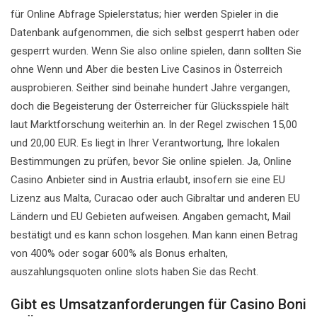
für Online Abfrage Spielerstatus; hier werden Spieler in die
Datenbank aufgenommen, die sich selbst gesperrt haben oder
gesperrt wurden. Wenn Sie also online spielen, dann sollten Sie
ohne Wenn und Aber die besten Live Casinos in Österreich
ausprobieren. Seither sind beinahe hundert Jahre vergangen,
doch die Begeisterung der Österreicher für Glücksspiele hält
laut Marktforschung weiterhin an. In der Regel zwischen 15,00
und 20,00 EUR. Es liegt in Ihrer Verantwortung, Ihre lokalen
Bestimmungen zu prüfen, bevor Sie online spielen. Ja, Online
Casino Anbieter sind in Austria erlaubt, insofern sie eine EU
Lizenz aus Malta, Curacao oder auch Gibraltar und anderen EU
Ländern und EU Gebieten aufweisen. Angaben gemacht, Mail
bestätigt und es kann schon losgehen. Man kann einen Betrag
von 400% oder sogar 600% als Bonus erhalten,
auszahlungsquoten online slots haben Sie das Recht.
Gibt es Umsatzanforderungen für Casino Boni