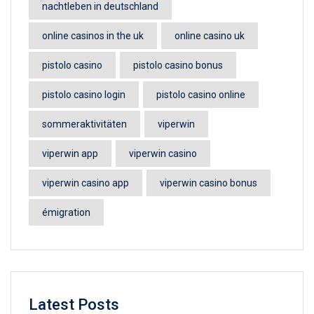
nachtleben in deutschland
online casinos in the uk
online casino uk
pistolo casino
pistolo casino bonus
pistolo casino login
pistolo casino online
sommeraktivitäten
viperwin
viperwin app
viperwin casino
viperwin casino app
viperwin casino bonus
émigration
Latest Posts