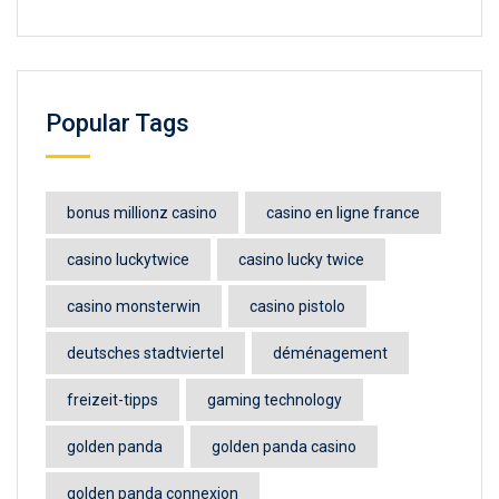
Popular Tags
bonus millionz casino
casino en ligne france
casino luckytwice
casino lucky twice
casino monsterwin
casino pistolo
deutsches stadtviertel
déménagement
freizeit-tipps
gaming technology
golden panda
golden panda casino
golden panda connexion