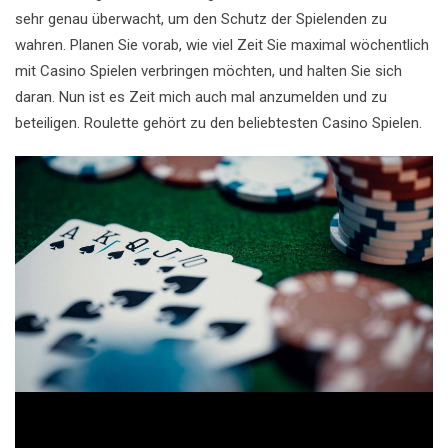
sehr genau überwacht, um den Schutz der Spielenden zu
wahren. Planen Sie vorab, wie viel Zeit Sie maximal wöchentlich
mit Casino Spielen verbringen möchten, und halten Sie sich
daran. Nun ist es Zeit mich auch mal anzumelden und zu
beteiligen. Roulette gehört zu den beliebtesten Casino Spielen.