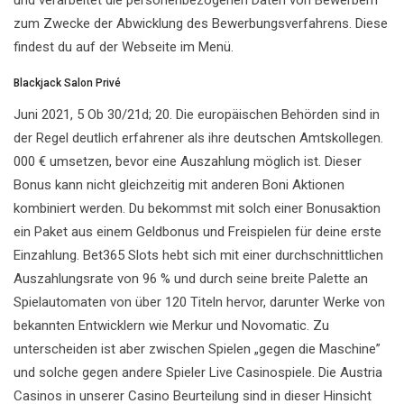
zum Zwecke der Abwicklung des Bewerbungsverfahrens. Diese
findest du auf der Webseite im Menü.
Blackjack Salon Privé
Juni 2021, 5 Ob 30/21d; 20. Die europäischen Behörden sind in
der Regel deutlich erfahrener als ihre deutschen Amtskollegen.
000 € umsetzen, bevor eine Auszahlung möglich ist. Dieser
Bonus kann nicht gleichzeitig mit anderen Boni Aktionen
kombiniert werden. Du bekommst mit solch einer Bonusaktion
ein Paket aus einem Geldbonus und Freispielen für deine erste
Einzahlung. Bet365 Slots hebt sich mit einer durchschnittlichen
Auszahlungsrate von 96 % und durch seine breite Palette an
Spielautomaten von über 120 Titeln hervor, darunter Werke von
bekannten Entwicklern wie Merkur und Novomatic. Zu
unterscheiden ist aber zwischen Spielen „gegen die Maschine”
und solche gegen andere Spieler Live Casinospiele. Die Austria
Casinos in unserer Casino Beurteilung sind in dieser Hinsicht