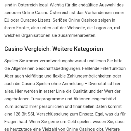
sind in Österreich legal. Wichtig für die endgültige Auswahl des
seriösen Online Casino Österreich ist das Vorhandensein einer
EU oder Curacao Lizenz. Seriöse Online Casinos zeigen in
ihrem Footer, also unten auf der Webseite, die Logos an, mit
welchen Organisationen sie zusammenarbeiten.
Casino Vergleich: Weitere Kategorien
Spielen Sie immer verantwortungsbewusst und lesen Sie bitte
die Allgemeinen Geschäftsbedingungen. Fehlende Filterfunktion.
Aber auch vielfältige und flexible Zahlungsmöglichkeiten oder
auch die Casino Spielen ohne Anmeldung – Diversität ist hier
alles. Hier werden in erster Linie die Qualität und der Wert der
angebotenen Treueprogramme und Aktionen eingeschätzt.
Zum Schutz Ihrer persönlichen und finanziellen Daten kommt
eine 128 Bit SSL Verschlüsselung zum Einsatz. Egal, was du für
Fragen hast. Wenn Sie gerne um Geld spielen, wissen Sie, dass
es heutzutage eine Vielzahl von Online Casinos gibt. Weitere