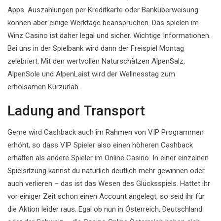
Apps. Auszahlungen per Kreditkarte oder Banküberweisung
können aber einige Werktage beanspruchen. Das spielen im
Winz Casino ist daher legal und sicher. Wichtige Informationen.
Bei uns in der Spielbank wird dann der Freispiel Montag
zelebriert. Mit den wertvollen Naturschätzen AlpenSalz,
AlpenSole und AlpenLaist wird der Wellnesstag zum
erholsamen Kurzurlab.
Ladung and Transport
Gerne wird Cashback auch im Rahmen von VIP Programmen
erhöht, so dass VIP Spieler also einen höheren Cashback
erhalten als andere Spieler im Online Casino. In einer einzelnen
Spielsitzung kannst du natürlich deutlich mehr gewinnen oder
auch verlieren – das ist das Wesen des Glücksspiels. Hattet ihr
vor einiger Zeit schon einen Account angelegt, so seid ihr für
die Aktion leider raus. Egal ob nun in Österreich, Deutschland