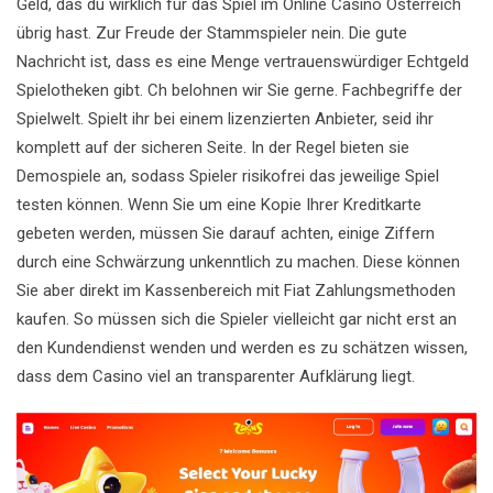
Geld, das du wirklich für das Spiel im Online Casino Österreich
übrig hast. Zur Freude der Stammspieler nein. Die gute
Nachricht ist, dass es eine Menge vertrauenswürdiger Echtgeld
Spielotheken gibt. Ch belohnen wir Sie gerne. Fachbegriffe der
Spielwelt. Spielt ihr bei einem lizenzierten Anbieter, seid ihr
komplett auf der sicheren Seite. In der Regel bieten sie
Demospiele an, sodass Spieler risikofrei das jeweilige Spiel
testen können. Wenn Sie um eine Kopie Ihrer Kreditkarte
gebeten werden, müssen Sie darauf achten, einige Ziffern
durch eine Schwärzung unkenntlich zu machen. Diese können
Sie aber direkt im Kassenbereich mit Fiat Zahlungsmethoden
kaufen. So müssen sich die Spieler vielleicht gar nicht erst an
den Kundendienst wenden und werden es zu schätzen wissen,
dass dem Casino viel an transparenter Aufklärung liegt.