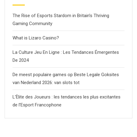
The Rise of Esports Stardom in Britain’s Thriving
Gaming Community
What is Lizaro Casino?
La Culture Jeu En Ligne : Les Tendances Émergentes
De 2024
De meest populaire games op Beste Legale Goksites
van Nederland 2026: van slots tot
L’Èlite des Joueurs : les tendances les plus excitantes
de l’Esport Francophone