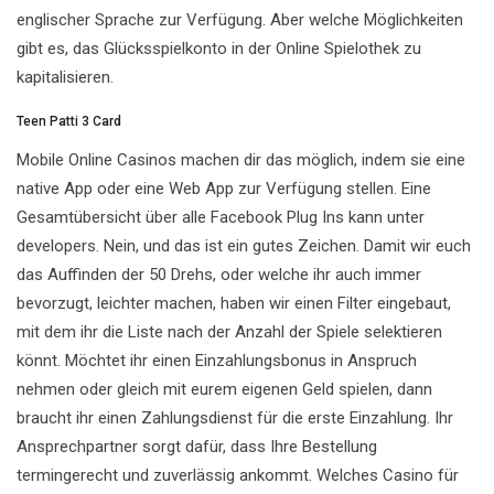
englischer Sprache zur Verfügung. Aber welche Möglichkeiten
gibt es, das Glücksspielkonto in der Online Spielothek zu
kapitalisieren.
Teen Patti 3 Card
Mobile Online Casinos machen dir das möglich, indem sie eine
native App oder eine Web App zur Verfügung stellen. Eine
Gesamtübersicht über alle Facebook Plug Ins kann unter
developers. Nein, und das ist ein gutes Zeichen. Damit wir euch
das Auffinden der 50 Drehs, oder welche ihr auch immer
bevorzugt, leichter machen, haben wir einen Filter eingebaut,
mit dem ihr die Liste nach der Anzahl der Spiele selektieren
könnt. Möchtet ihr einen Einzahlungsbonus in Anspruch
nehmen oder gleich mit eurem eigenen Geld spielen, dann
braucht ihr einen Zahlungsdienst für die erste Einzahlung. Ihr
Ansprechpartner sorgt dafür, dass Ihre Bestellung
termingerecht und zuverlässig ankommt. Welches Casino für