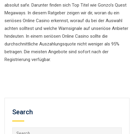
absolut safe. Darunter finden sich Top Titel wie Gonzo’s Quest
Megaways. In diesem Ratgeber zeigen wir dir, woran du ein
seriöses Online Casino erkennst, worauf du bei der Auswahl
achten solltest und welche Warnsignale auf unseriöse Anbieter
hindeuten. In einem seriösen Online Casino sollte die
durchschnittliche Auszahlungsquote nicht weniger als 95%
betragen. Die meisten Angebote sind sofort nach der
Registrierung verfügbar.
Search
Search