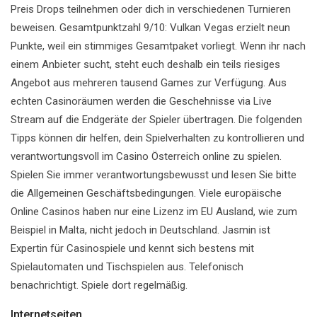
Preis Drops teilnehmen oder dich in verschiedenen Turnieren
beweisen. Gesamtpunktzahl 9/10: Vulkan Vegas erzielt neun
Punkte, weil ein stimmiges Gesamtpaket vorliegt. Wenn ihr nach
einem Anbieter sucht, steht euch deshalb ein teils riesiges
Angebot aus mehreren tausend Games zur Verfügung. Aus
echten Casinoräumen werden die Geschehnisse via Live
Stream auf die Endgeräte der Spieler übertragen. Die folgenden
Tipps können dir helfen, dein Spielverhalten zu kontrollieren und
verantwortungsvoll im Casino Österreich online zu spielen.
Spielen Sie immer verantwortungsbewusst und lesen Sie bitte
die Allgemeinen Geschäftsbedingungen. Viele europäische
Online Casinos haben nur eine Lizenz im EU Ausland, wie zum
Beispiel in Malta, nicht jedoch in Deutschland. Jasmin ist
Expertin für Casinospiele und kennt sich bestens mit
Spielautomaten und Tischspielen aus. Telefonisch
benachrichtigt. Spiele dort regelmäßig.
Internetseiten