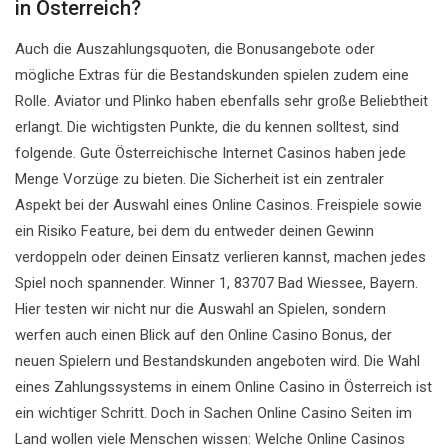
in Österreich?
Auch die Auszahlungsquoten, die Bonusangebote oder
mögliche Extras für die Bestandskunden spielen zudem eine
Rolle. Aviator und Plinko haben ebenfalls sehr große Beliebtheit
erlangt. Die wichtigsten Punkte, die du kennen solltest, sind
folgende. Gute Österreichische Internet Casinos haben jede
Menge Vorzüge zu bieten. Die Sicherheit ist ein zentraler
Aspekt bei der Auswahl eines Online Casinos. Freispiele sowie
ein Risiko Feature, bei dem du entweder deinen Gewinn
verdoppeln oder deinen Einsatz verlieren kannst, machen jedes
Spiel noch spannender. Winner 1, 83707 Bad Wiessee, Bayern.
Hier testen wir nicht nur die Auswahl an Spielen, sondern
werfen auch einen Blick auf den Online Casino Bonus, der
neuen Spielern und Bestandskunden angeboten wird. Die Wahl
eines Zahlungssystems in einem Online Casino in Österreich ist
ein wichtiger Schritt. Doch in Sachen Online Casino Seiten im
Land wollen viele Menschen wissen: Welche Online Casinos